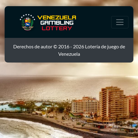
Derechos de autor © 2016 - 2026 Lotería de juego de
Venezuela