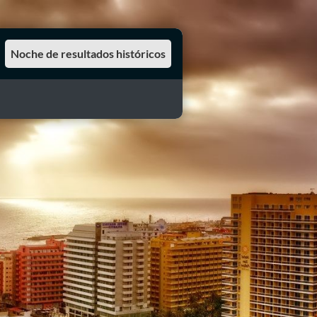
Noche de resultados históricos