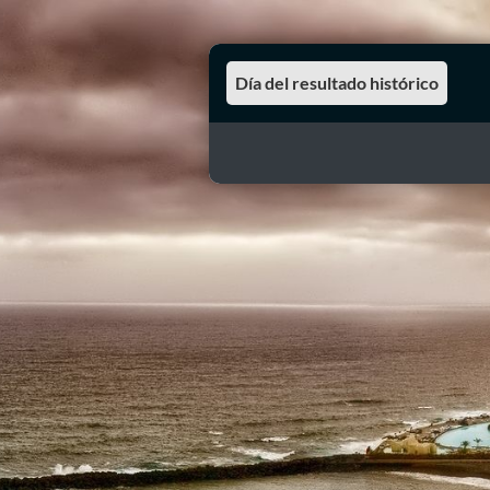
Día del resultado histórico