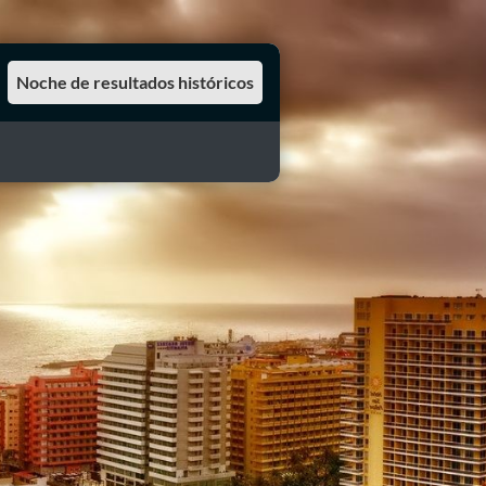
Noche de resultados históricos