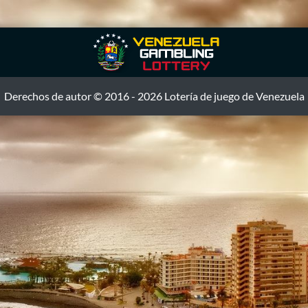
Derechos de autor © 2016 - 2026 Lotería de juego de Venezuela