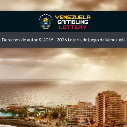
Derechos de autor © 2016 - 2026 Lotería de juego de Venezuela