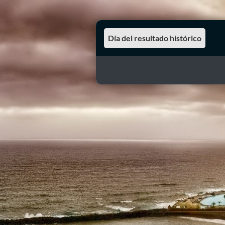
Día del resultado histórico