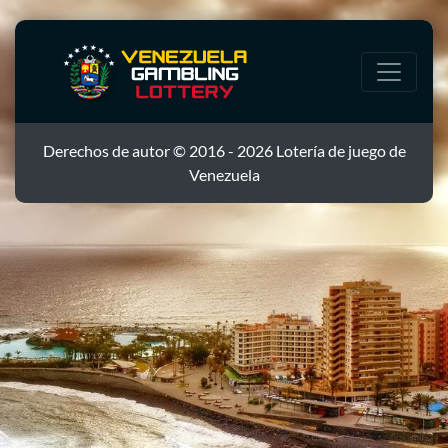
Derechos de autor © 2016 - 2026 Lotería de juego de
Venezuela