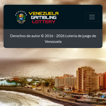
Derechos de autor © 2016 - 2026 Lotería de juego de
Venezuela