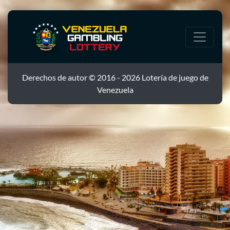
Derechos de autor © 2016 - 2026 Lotería de juego de
Venezuela