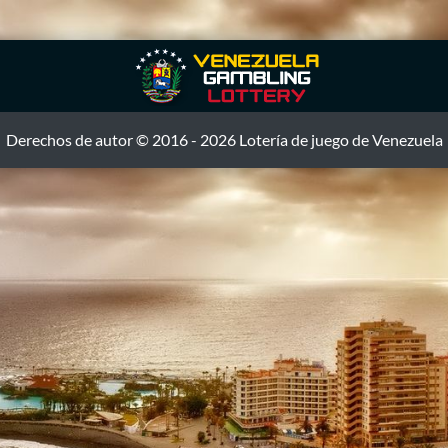
Derechos de autor © 2016 - 2026 Lotería de juego de Venezuela