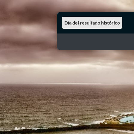
Día del resultado histórico