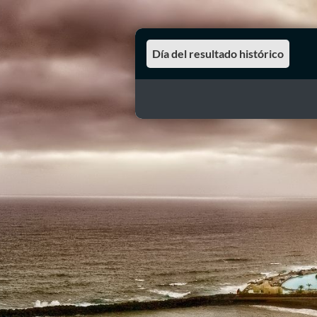
Día del resultado histórico