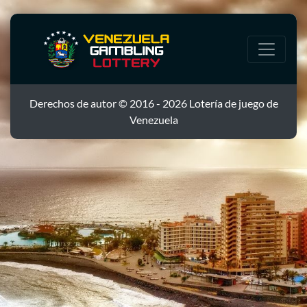
Derechos de autor © 2016 - 2026 Lotería de juego de
Venezuela