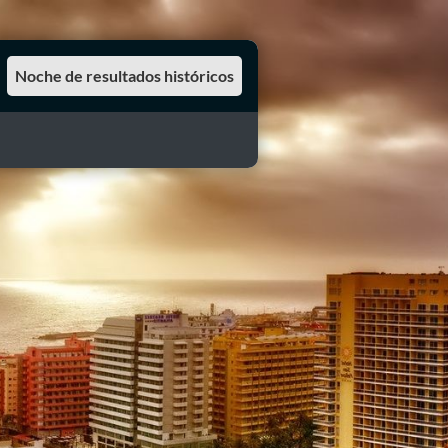
Noche de resultados históricos