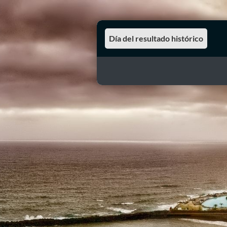
Día del resultado histórico