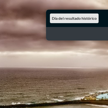
Día del resultado histórico