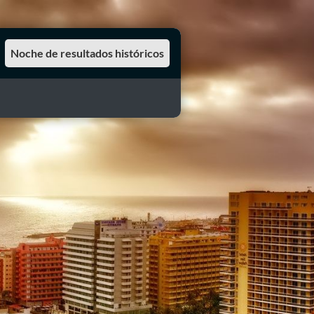
Noche de resultados históricos