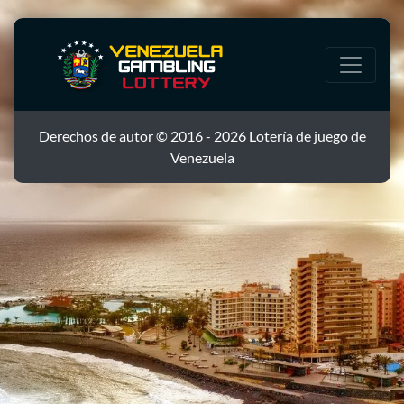
Derechos de autor © 2016 - 2026 Lotería de juego de
Venezuela