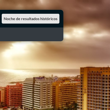
Noche de resultados históricos