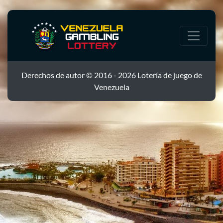
Derechos de autor © 2016 - 2026 Lotería de juego de
Venezuela