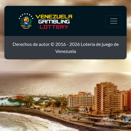
Derechos de autor © 2016 - 2026 Lotería de juego de
Venezuela