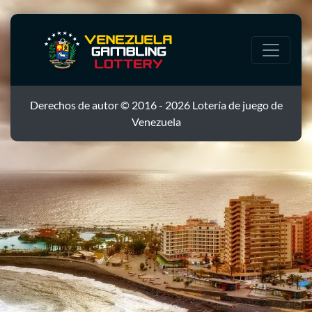
Derechos de autor © 2016 - 2026 Lotería de juego de
Venezuela