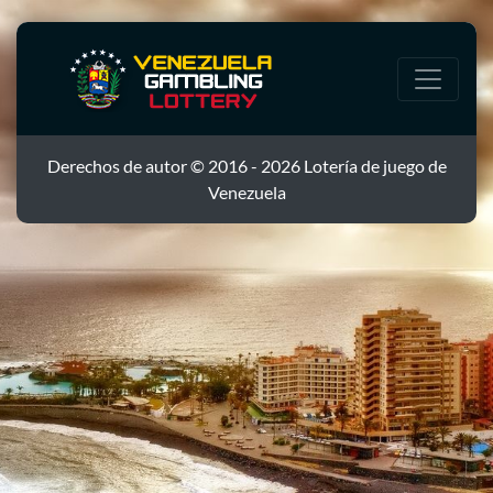
Derechos de autor © 2016 - 2026 Lotería de juego de
Venezuela