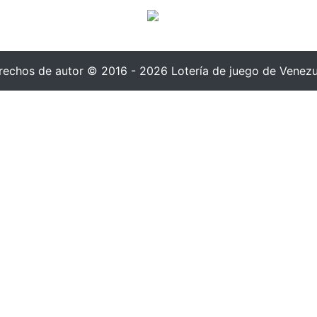
rechos de autor © 2016 - 2026 Lotería de juego de Venezu