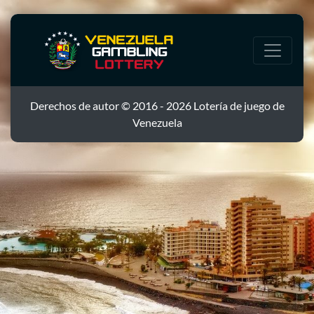
Derechos de autor © 2016 - 2026 Lotería de juego de
Venezuela