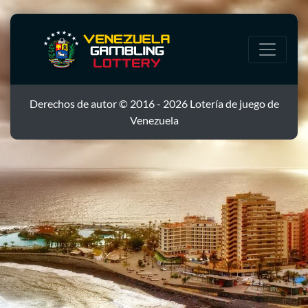
Derechos de autor © 2016 - 2026 Lotería de juego de
Venezuela