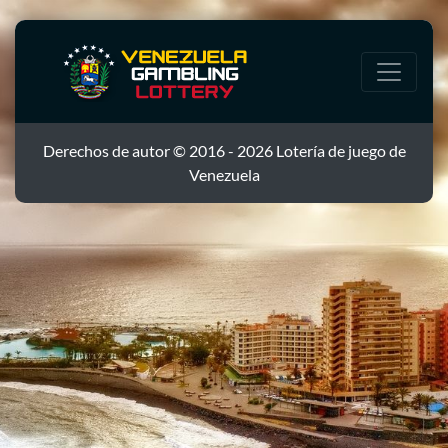
Derechos de autor © 2016 - 2026 Lotería de juego de
Venezuela