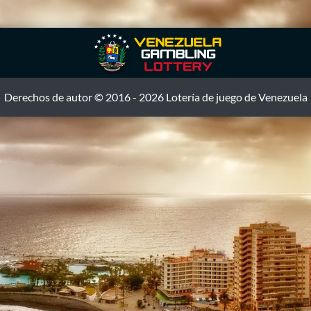
Derechos de autor © 2016 - 2026 Lotería de juego de Venezuela