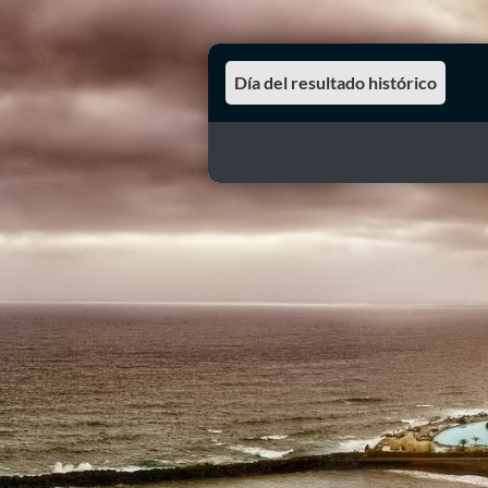
Día del resultado histórico