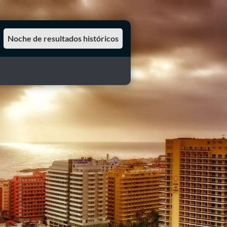
Noche de resultados históricos