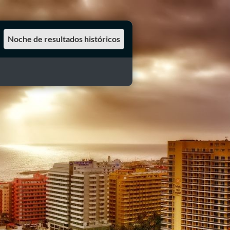
Noche de resultados históricos