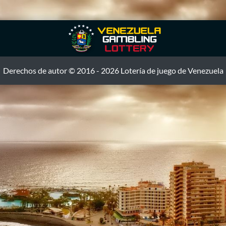
Derechos de autor © 2016 - 2026 Lotería de juego de Venezuela