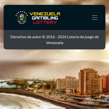
Derechos de autor © 2016 - 2026 Lotería de juego de
Venezuela