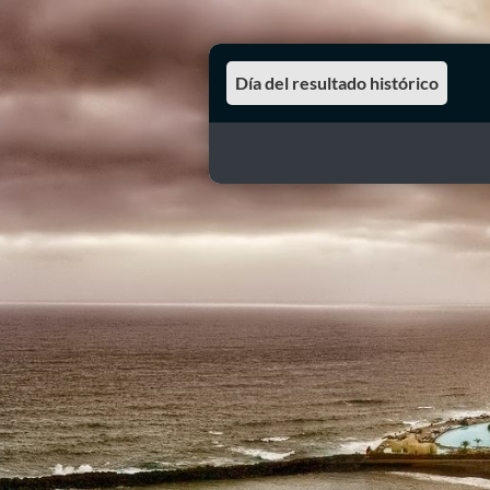
Día del resultado histórico