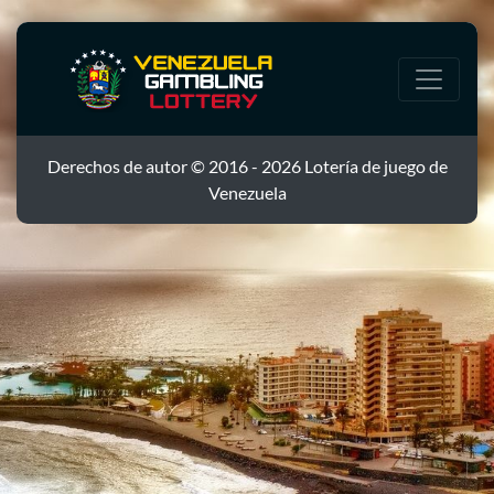
Derechos de autor © 2016 - 2026 Lotería de juego de
Venezuela