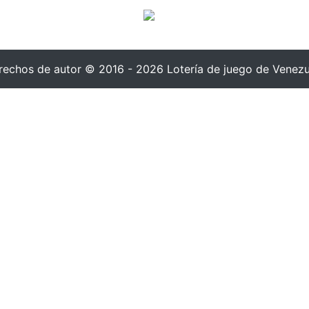
rechos de autor © 2016 - 2026 Lotería de juego de Venezu