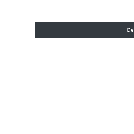
Día del resultado histórico
De