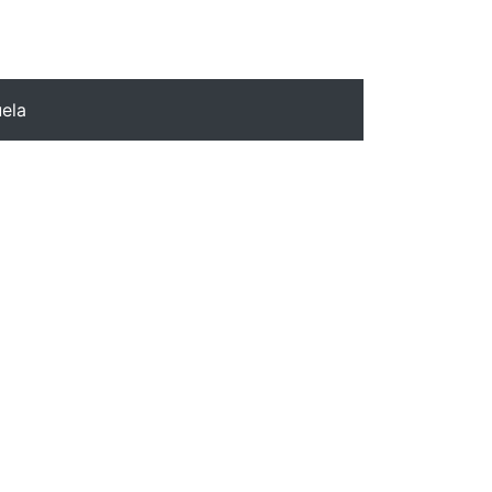
Noche de resultados históricos
ela