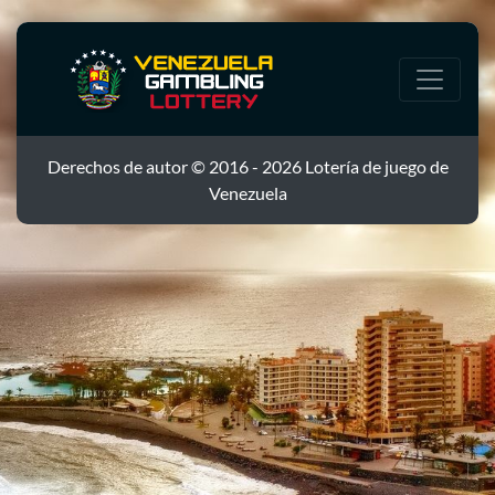
Derechos de autor © 2016 - 2026 Lotería de juego de
Venezuela