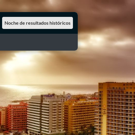
Noche de resultados históricos