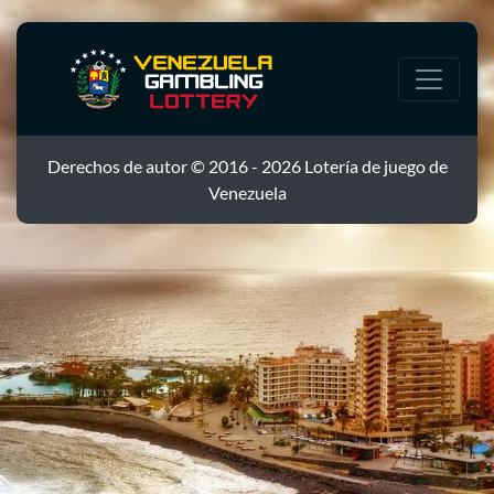
Derechos de autor © 2016 - 2026 Lotería de juego de
Venezuela