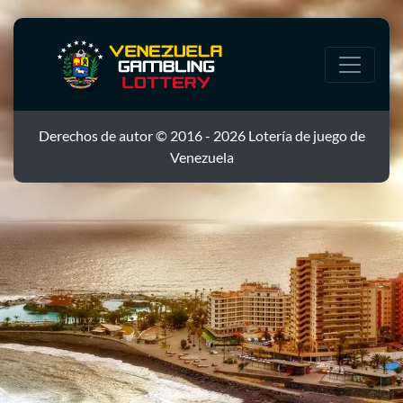
Derechos de autor © 2016 - 2026 Lotería de juego de
Venezuela