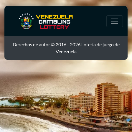
Derechos de autor © 2016 - 2026 Lotería de juego de
Venezuela