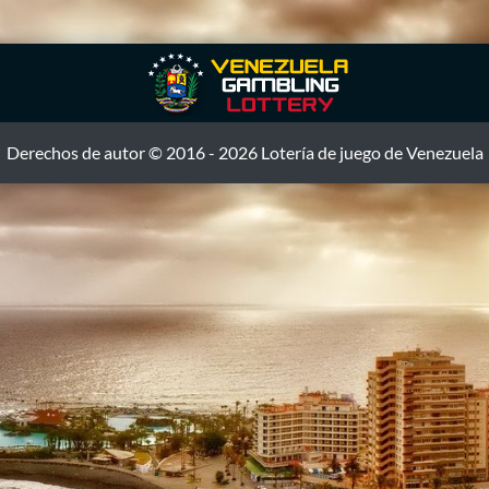
Derechos de autor © 2016 - 2026 Lotería de juego de Venezuela