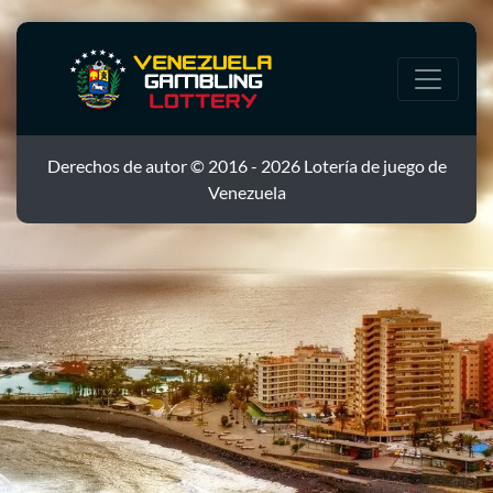
Derechos de autor © 2016 - 2026 Lotería de juego de
Venezuela