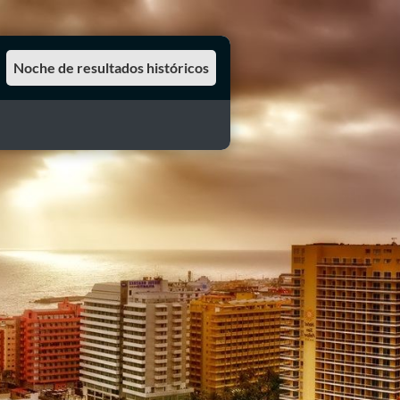
Noche de resultados históricos