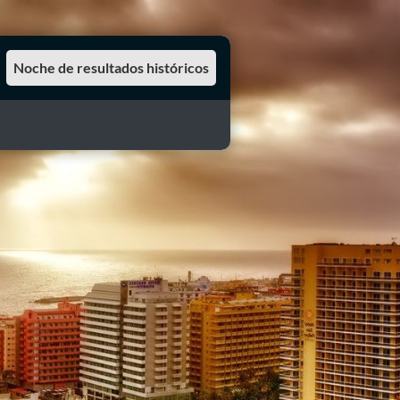
Noche de resultados históricos