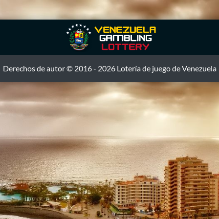
Derechos de autor © 2016 - 2026 Lotería de juego de Venezuela