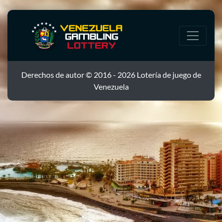
Derechos de autor © 2016 - 2026 Lotería de juego de
Venezuela