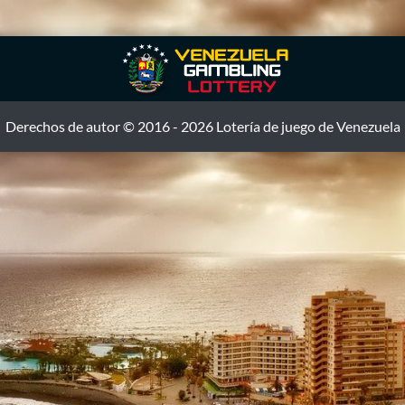
Derechos de autor © 2016 - 2026 Lotería de juego de Venezuela