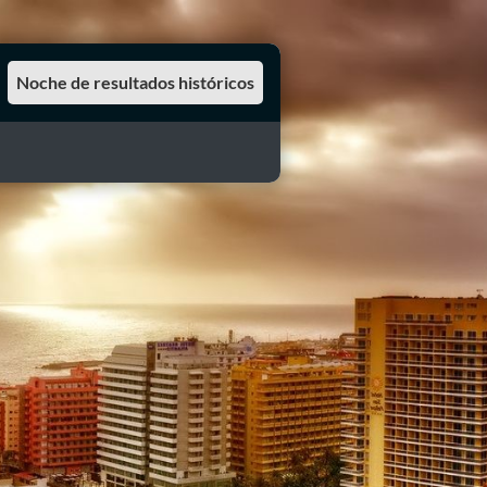
Noche de resultados históricos