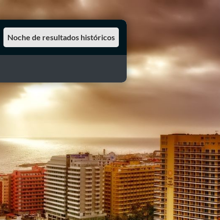
Noche de resultados históricos