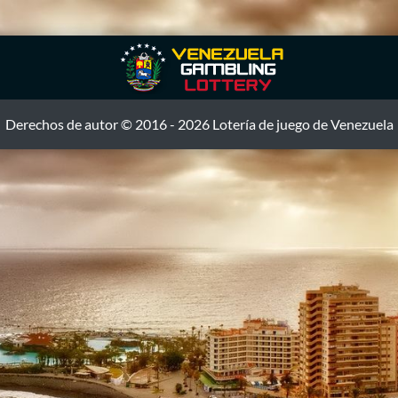
Derechos de autor © 2016 - 2026 Lotería de juego de Venezuela