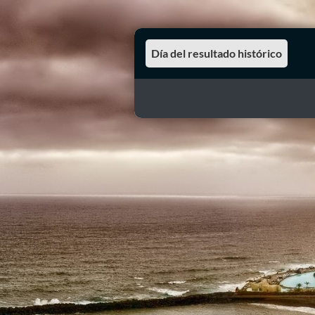
Día del resultado histórico