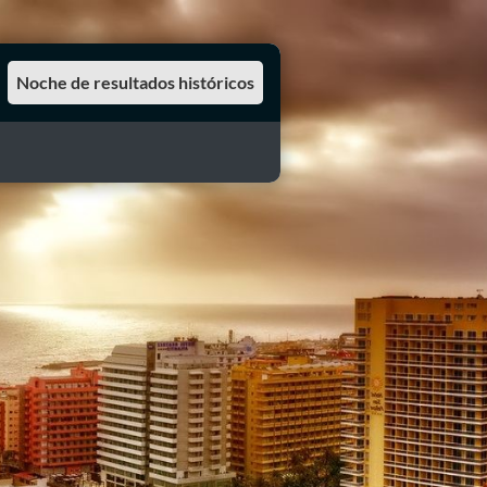
Noche de resultados históricos