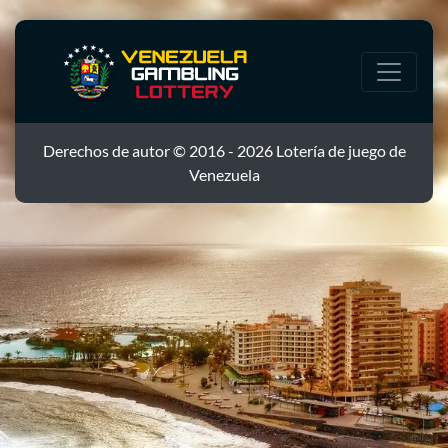
Derechos de autor © 2016 - 2026 Lotería de juego de
Venezuela