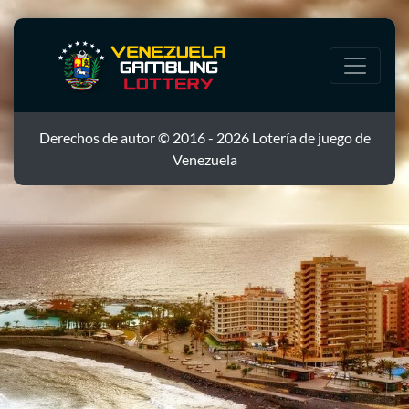
Derechos de autor © 2016 - 2026 Lotería de juego de
Venezuela