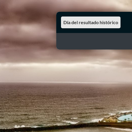
Día del resultado histórico